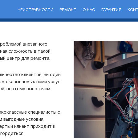
НЕИСПРАВНОСТИ
РЕМОНТ
О НАС
ГАРАНТИЯ
КОН
проблемой внезапного
ная сложность в такой
ый центр для ремонта.
ичество клиентов, ни один
м оказываемых нами услуг.
ей, поэтому выполняем
ококлассные специалисты с
 выгодные условия,
ертый клиент приходит к
 гордиться.